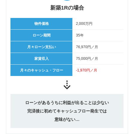
新築1Rの場合
物件価格
2,000万円
ローン期間
35年
月々ローン支払い
76,970円／月
家賃収入
75,000円／月
月々のキャッシュ・フロー
-1,970円／月
ローンがあるうちに
利益が出ることは少ない
完済後に初めて
キャッシュフロー発生では
意味がない…